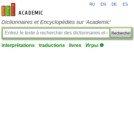
RU
EN
DE
ES
fr-academic.com
Dictionnaires et Encyclopédies sur 'Academic'
Recherche!
interprétations
traductions
livres
Игры ⚽