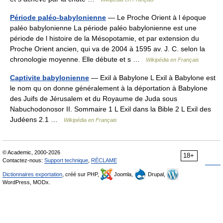
Période paléo-babylonienne
— Le Proche Orient à l époque
paléo babylonienne La période paléo babylonienne est une
période de l histoire de la Mésopotamie, et par extension du
Proche Orient ancien, qui va de 2004 à 1595 av. J. C. selon la
chronologie moyenne. Elle débute et s …
Wikipédia en Français
Captivite babylonienne
— Exil à Babylone L Exil à Babylone est
le nom qu on donne généralement à la déportation à Babylone
des Juifs de Jérusalem et du Royaume de Juda sous
Nabuchodonosor II. Sommaire 1 L Exil dans la Bible 2 L Exil des
Judéens 2.1 …
Wikipédia en Français
© Academic, 2000-2026
18+
Contactez-nous:
Support technique
,
RÉCLAME
Dictionnaires exportation
, créé sur PHP,
Joomla,
Drupal,
WordPress, MODx.