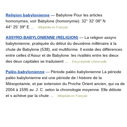
Religion babylonienne
— Babylone Pour les articles
homonymes, voir Babylone (homonymie). 32° 32′ 08″ N
44° 25′ 39″ E …
Wikipédia en Français
ASSYRO-BABYLONIENNE (RELIGION)
— La religion assyro
babylonienne, pratiquée du début du deuxième millénaire à la
chute de Babylone (538), est multiforme. Il existe des différences
entre celles d’Assur et de Babylone: les rivalités entre les dieux
des deux capitales se traduisent …
Encyclopédie Universelle
Paléo-babylonienne
— Période paléo babylonienne La période
paléo babylonienne est une période de l histoire de la
Mésopotamie, et par extension du Proche Orient ancien, qui va de
2004 à 1595 av. J. C. selon la chronologie moyenne. Elle débute
et s achève par la chute …
Wikipédia en Français